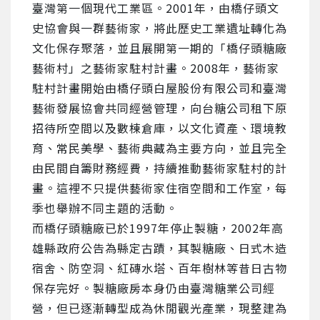
臺灣第一個現代工業區。2001年，由橋仔頭文
史協會與一群藝術家，將此歷史工業遺址轉化為
文化保存聚落，並且展開第一期的「橋仔頭糖廠
藝術村」之藝術家駐村計畫。2008年，藝術家
駐村計畫開始由橋仔頭白屋股份有限公司和臺灣
藝術發展協會共同經營管理，向台糖公司租下原
招待所空間以及數棟倉庫，以文化資產、環境教
育、常民美學、藝術典藏為主要方向，並且完全
由民間自籌財務經費，持續推動藝術家駐村的計
畫。這裡不只提供藝術家住宿空間和工作室，每
季也舉辦不同主題的活動。

而橋仔頭糖廠已於1997年停止製糖，2002年高
雄縣政府公告為縣定古蹟，其製糖廠、日式木造
宿舍、防空洞、紅磚水塔、百年樹林等昔日古物
保存完好。製糖廠房本身仍由臺灣糖業公司經
營，但已逐漸轉型成為休閒觀光產業，現整建為