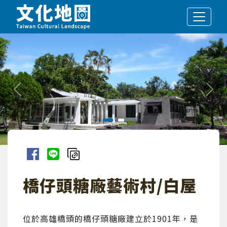
跳到主要內容區塊
上一筆
下一
分享到臉書
分享到line
複製連結
橋仔頭糖廠藝術村/白屋
位於高雄橋頭的橋仔頭糖廠建立於1901年，是