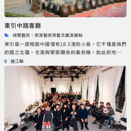
眾休憩，2022年古蹟本體完成修復再利用工程。
當代傳奇文化藝術基金會取得15年之經營權(2022-
2037)，由藝術總監吳興國帶領當代傳奇劇場、興傳奇
東引中路客廳
青年劇場、太古踏舞團、小傳奇劇場，以傳承表演藝術
文化、永續發展為志，5500坪的園區設有戲劇館、舞蹈
視覺藝術、表演藝術等藝文展演據點
館、文學館與展覽館等四大主題場館，可提供多元的表
東引是一座相距中國僅有18.5浬的小島，它不僅是我們
演與活動場地，每年7到9月更將舉行國際藝術節，匯集
的國之北疆，也是與緊張關係的最前線。如此的地緣因
當代表演藝術、親子互動、生活美學體驗，也是藝文愛
素，促使了這座小島的文化發展深受漁業及軍事的湧
連江縣
好者與在地居民的熱門景點，同時是新北新板特區中一
繞。 在忠誠門外側是小島賴以為生的漁船碼頭，門內則
個文化新亮點。 板橋放送所，將成為新北市古蹟民間藝
是一條長不見頂的樓梯「中路」，中路自忠誠門始一路
文團體OT案營運首例，打造專業藝文展演場館的文化傳
延伸到東引國中小。在民國55年之前這裡是整座島的
承創新基地。
「市中心」，整條中路的兩側有許多商家林立，漁民們
會在階梯邊的魚寮休息，戰地政務時期連軍政府也位於
中路周遭，整座小島的生機及生計皆環繞在這條階梯
上。 然而在經歷過颱風的肆虐及國宅的興建下，聚落中
心逐漸從中路向島嶼內陸遷移，曾經因港而興，因人而