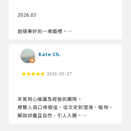
2026.03

超級美好的一場婚禮。

朋友用心規劃，讓所有座上賓都能感覺那種
Kate Ch.
因愛情結合的甜蜜。
2026-05-27
非常用心維護及經營的團隊。

導覽人員口條極佳，從文史到環境、植物，
解說詳盡且自然，引人入勝。

體驗活動很有趣也很有意義。激推！