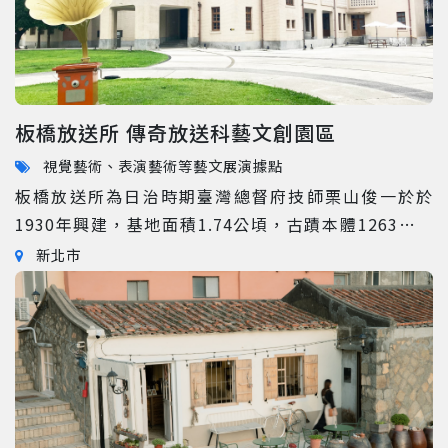
板橋放送所 傳奇放送科藝文創園區
視覺藝術、表演藝術等藝文展演據點
板橋放送所為日治時期臺灣總督府技師栗山俊一於於
1930年興建，基地面積1.74公頃，古蹟本體1263平方
公尺，以當時最先進的鋼骨、鋼筋混凝土構造、牆體採
新北市
用中空鋼筋混凝土壁，使用防暑中空磚保持室內通風涼
爽溫度，立面設計強調水平線條與弧線形式，屬於臺灣
日治後期現代主義風格，為五大廣播設備之一。 二次世
界大戰後由中國廣播公司接收，原本因荒廢，一度面臨
拆除命運，經地方人士爭取保留，2015年新北市政府公
告指定為市定古蹟，2019年完成室外園區工程，開放民